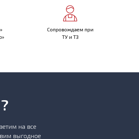
»
Сопровождаем при
р»
ТУ и ТЗ
я?
ветим на все
овим выгодное