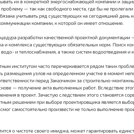
вывать их в конкретной энергоснабжающей компании и защищ
проблему — так как свободного места, где бы не пролегали 
обязана учитывать ряд существующих на сегодняшний день к
коммуникации компании, к которой он имеет отношение.
оцедура разработки качественной проектной документации —
а и комплекса существующих обязательных норм. Поиск кон
ы водо- и теплоснабжения, а также систем водоотведения и 
ным институтом часто перечеркивается рядом таких проблем
ь размещения узлов на определенном участке в момент неп
т ответственности перед Заказчиком за строительно-монтажн
снове — получение акта выполненных работ. Вследствие это
менения в проект. Зачастую следствием этого становятся со
ным решением при выборе проектировщика является выбор то
смог самостоятельно произвести не только выполнение прое
тится о чистоте своего имиджа, может гарантировать единс