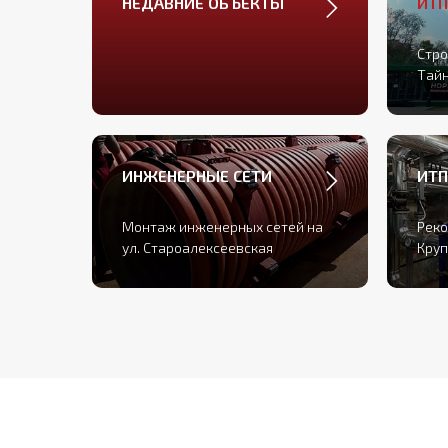
НЕДАВНИЕ ОБЪЕКТЫ
ИТП
Стро
Тай
ИНЖЕНЕРНЫЕ СЕТИ
ИТП
Монтаж инженерных сетей на
Реко
ул. Староалексеевска
я
Кру